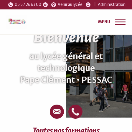
05 57 26 63 00
Venir au lycée
|
Administration
MENU
Bienvenue
au lycée général et
technologique
Pape Clément • PESSAC
Toutes nos formations