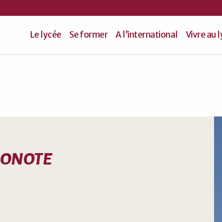
Le lycée
Se former
A l’international
Vivre au 
PRONOTE