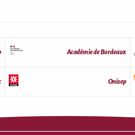
p
Académie de Bordeaux
c
Onisep