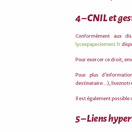
4 – CNIL et ge
Conformément aux disp
lyceepapeclement.fr
dispo
Pour exercer ce droit, en
Pour plus d’informatio
destinataire…), liseznotre
Il est également possible
5 – Liens hype