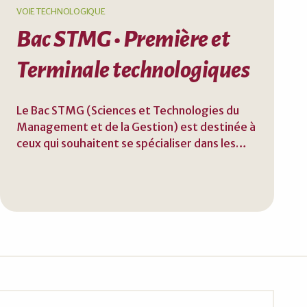
VOIE TECHNOLOGIQUE
Bac STMG • Première et
Terminale technologiques
Le Bac STMG (Sciences et Technologies du
Management et de la Gestion) est destinée à
ceux qui souhaitent se spécialiser dans les
domaines du management, de la gestion, de
l'économie ou encore des ressources
humaines. Ce parcours offre une approche à la
fois théorique et pratique des entreprises et
de leur fonctionnement, en mettant l'accent
sur des enseignements concrets comme la
gestion, le droit, l'économie ou le
management.