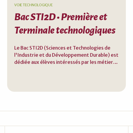
VOIE TECHNOLOGIQUE
Bac STI2D • Première et
Terminale technologiques
Le Bac STI2D (Sciences et Technologies de
l'Industrie et du Développement Durable) est
dédiée aux élèves intéressés par les métiers
de l'ingénierie, des technologies de
l'industrie et du développement durable. Ce
bac ouvre la voie vers les BTS, les IUT ou les
écoles d'ingénieurs et prépare à une insertion
professionnelle dans des secteurs
technologiques.