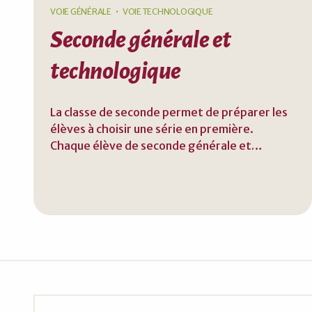
VOIE GÉNÉRALE
VOIE TECHNOLOGIQUE
Seconde générale et
technologique
La classe de seconde permet de préparer les
élèves à choisir une série en première.
Chaque élève de seconde générale et
technologique passe un test de
positionnement en septembre qui lui permet
d’identifier ses acquis et ses besoins en
français et en mathématiques. À la fin de la
seconde, les élèves sélectionnent trois
spécialités à suivre en voie générale ou
optent pour une série en voie technologique.