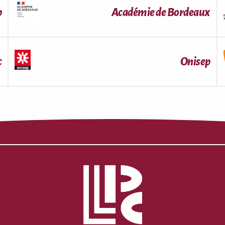
p
Académie de Bordeaux
c
Onisep