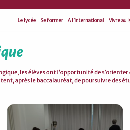
Le lycée
Se former
A l’international
Vivre au 
ique
ique, les élèves ont l’opportunité de s’orienter d
ent, après le baccalauréat, de poursuivre des ét