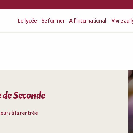
Le lycée
Se former
A l’international
Vivre au 
se de Seconde
eurs à la rentrée