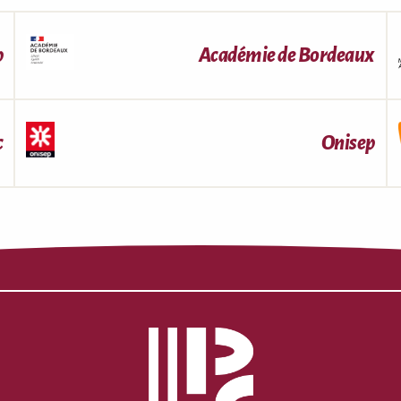
p
Académie de Bordeaux
c
Onisep