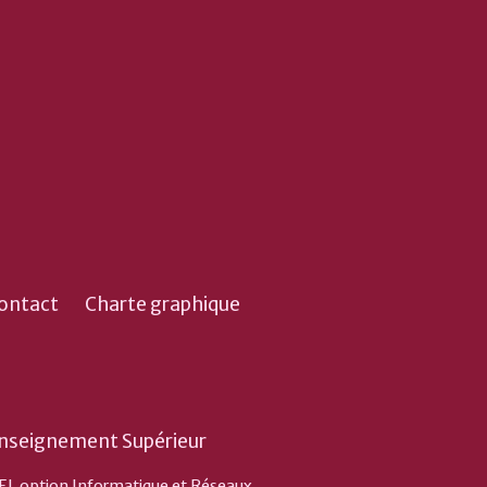
ontact
Charte graphique
nseignement Supérieur
EL option Informatique et Réseaux