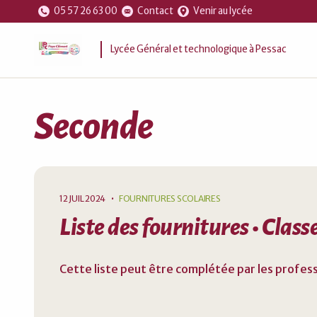
05 57 26 63 00
Contact
Venir au lycée
Lycée Général et technologique à Pessac
Seconde
12 JUIL 2024
•
FOURNITURES SCOLAIRES
Liste des fournitures • Clas
Cette liste peut être complétée par les profess